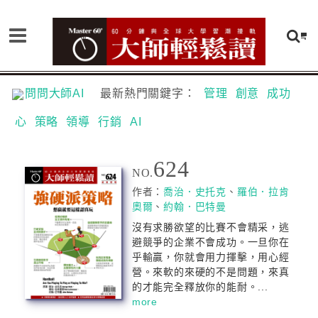
問問大師AI
最新熱門關鍵字：
管理
創意
成功
心
策略
領導
行銷
AI
624
NO.
作者：
喬治．史托克
、
羅伯．拉肯
奧爾
、
約翰．巴特曼
沒有求勝欲望的比賽不會精采，逃
避競爭的企業不會成功。一旦你在
乎輸贏，你就會用力揮擊，用心經
營。來軟的來硬的不是問題，來真
的才能完全釋放你的能耐。...
more