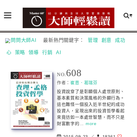
問問大師AI
最新熱門關鍵字：
管理
創意
成功
心
策略
領導
行銷
AI
608
NO.
作者：
崔恩．葛瑞芬
投資說穿了是彰顯個人處世原則、
基本素質和決策風格的外顯行為。
這也難怪一個投入近半世紀的成功
投資人，呈現出來的投資哲學看起
來竟彷如一本處世智慧，而不只是
財富數字的...
more
2015-09-23 ／
18361