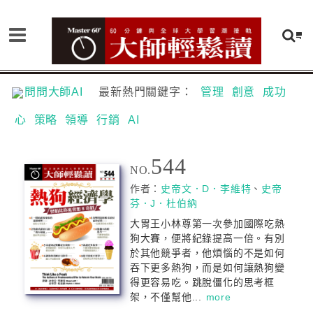
問問大師AI
最新熱門關鍵字：
管理
創意
成功
心
策略
領導
行銷
AI
544
NO.
作者：
史帝文．D．李維特
、
史帝
芬．J．杜伯納
大胃王小林尊第一次參加國際吃熱
狗大賽，便將紀錄提高一倍。有別
於其他競爭者，他煩惱的不是如何
吞下更多熱狗，而是如何讓熱狗變
得更容易吃。跳脫僵化的思考框
架，不僅幫他...
more