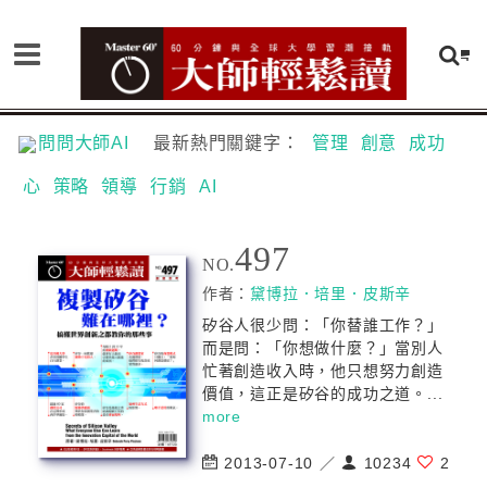
問問大師AI
最新熱門關鍵字：
管理
創意
成功
心
策略
領導
行銷
AI
497
NO.
作者：
黛博拉．培里．皮斯辛
矽谷人很少問：「你替誰工作？」
而是問：「你想做什麼？」當別人
忙著創造收入時，他只想努力創造
價值，這正是矽谷的成功之道。...
more
2013-07-10 ／
10234
2