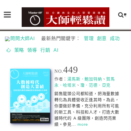
問問大師AI
最新熱門關鍵字：
管理
創意
成功
心
策略
領導
行銷
AI
449
NO.
作者：
湯馬斯．鮑加特納
、
賀馬
永．哈塔米
、
瓊．范德．亞克
銷售龍頭公司都知道，把海量數據
轉化為具體營收正逢其時。為此，
你要做好準備，充分利用所有可能
的新工具、科技和人才，打造大數
據時代的 A 級團隊，創造閃亮業
績。參見...
more