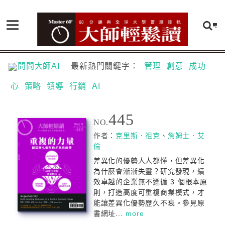
問問大師AI
最新熱門關鍵字：
管理
創意
成功
心
策略
領導
行銷
AI
445
NO.
作者：
克里斯．祖克
、
詹姆士．艾
倫
差異化的優勢人人都懂，但差異化
為什麼會漸漸失靈？研究發現，績
效卓越的企業無不遵循 3 個根本原
則，打造高度可重複商業模式，才
能讓差異化優勢歷久不衰。參見原
書網址...
more