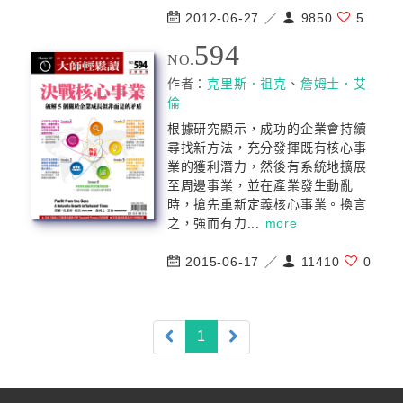
2012-06-27 ／
9850
5
594
NO.
作者：
克里斯．祖克
、
詹姆士．艾
倫
根據研究顯示，成功的企業會持續
尋找新方法，充分發揮既有核心事
業的獲利潛力，然後有系統地擴展
至周邊事業，並在產業發生動亂
時，搶先重新定義核心事業。換言
之，強而有力...
more
2015-06-17 ／
11410
0
(current)
1