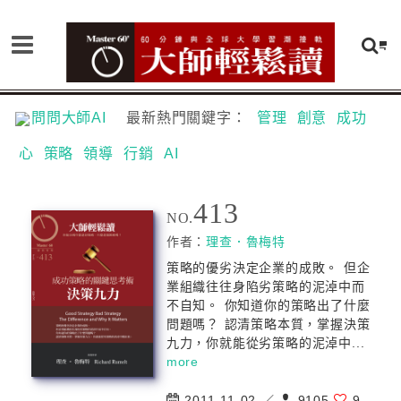
問問大師AI
最新熱門關鍵字：
管理
創意
成功
心
策略
領導
行銷
AI
413
NO.
作者：
理查．魯梅特
策略的優劣決定企業的成敗。 但企
業組織往往身陷劣策略的泥淖中而
不自知。 你知道你的策略出了什麼
問題嗎？ 認清策略本質，掌握決策
九力，你就能從劣策略的泥淖中...
more
2011-11-02 ／
9105
9