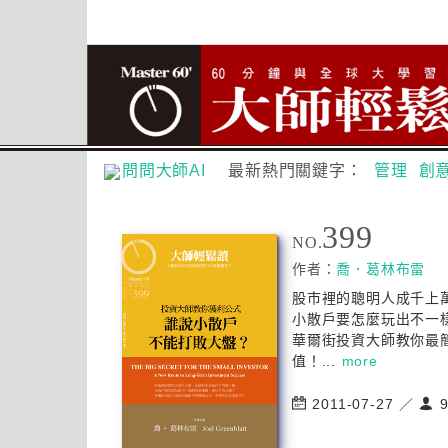
問問大師AI
最新熱門關鍵字：
管理
創
399
NO.
作者：
喬．葛林布雷
股市裡的聰明人成千上
小散戶要怎麼玩出不一
華爾街投資大師教你最
值！...
more
2011-07-27 ／
9