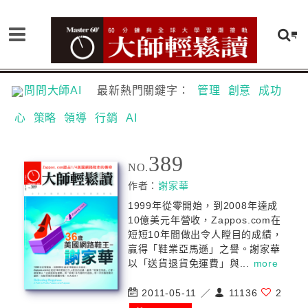
問問大師AI
最新熱門關鍵字：
管理
創意
成功
心
策略
領導
行銷
AI
389
NO.
作者：
謝家華
1999年從零開始，到2008年達成
10億美元年營收，Zappos.com在
短短10年間做出令人瞠目的成績，
贏得「鞋業亞馬遜」之譽。謝家華
以「送貨退貨免運費」與...
more
2011-05-11 ／
11136
2