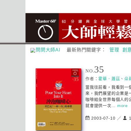
問問大師AI
最新熱門關鍵字：
管理
創
35
NO.
作者：
霍華．蕭茲
、
朵
當我往前看，我看到一
來，我們展望的企業是
咖啡給全世界每個人的
就會提供一次...
more
2003-07-10 ／
1