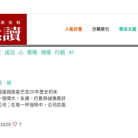
人氣好書
分類索引
精采主題
意
成功
心
策略
領導
行銷
AI
莉．楊
個遠超過星巴克25年歷史的未
一個偉大、永續、仍舊熱誠推廣好
公司；在每一杯咖啡中，公司店面
1020
7