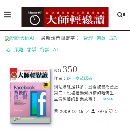
問問大師AI
最新熱門關鍵字：
管理
創意
成功
心
策略
領導
行銷
AI
350
NO.
作者：
班．麥茲瑞區
網站爆紅是非多；且看被譽為蓋茲
第二、也被批過河拆橋的哈佛生，
主演糾葛的創業故事！...
more
2009-10-15 ／
7975
1