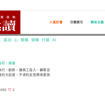
人氣好書
分類索引
精采主題
意
成功
心
策略
領導
行銷
AI
海莉．羅馨
執行、創新，讓員工投入、顧客忠
營的大前提，不求利反而帶來更高
035
2