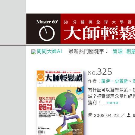
問問大師AI
最新熱門關鍵字：
管理
創
325
NO.
作者：
羅伊．史賓斯
、
有什麼可以凝聚決策、
誠？把實踐理念當作經
獲利！...
more
2009-04-23 ／
9