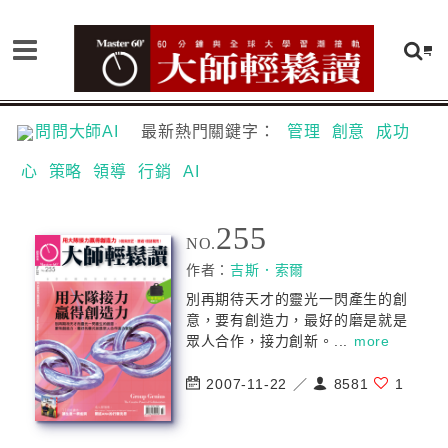
問問大師AI
最新熱門關鍵字：
管理
創意
成功
心
策略
領導
行銷
AI
255
NO.
作者：
吉斯．索爾
別再期待天才的靈光一閃產生的創
意，要有創造力，最好的磨是就是
眾人合作，接力創新。...
more
2007-11-22 ／
8581
1