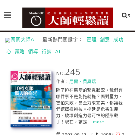
問問大師AI
最新熱門關鍵字：
管理
創意
成功
心
策略
領導
行銷
AI
245
NO.
作者：
尼爾．費奧瑞
除了迫在眉睫的緊急狀況，我們有
哪件事不是能拖就拖？面對壓力、
害怕失敗，甚至力求完美，都讓我
們選擇推拖拉。拖延是危害生產
力、破壞創造力最可怕的隱形殺
手！現在，該是...
more
2007-09-13 ／
10094
2