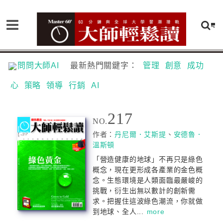
問問大師AI
最新熱門關鍵字：
管理
創意
成功
心
策略
領導
行銷
AI
217
NO.
作者：
丹尼爾．艾斯提
、
安德魯．
溫斯頓
「營造健康的地球」不再只是綠色
概念，現在更形成各產業的金色概
念。生態環境是人類面臨最嚴峻的
挑戰，衍生出無以數計的創新需
求。把握住這波綠色潮流，你就做
到地球、全人...
more