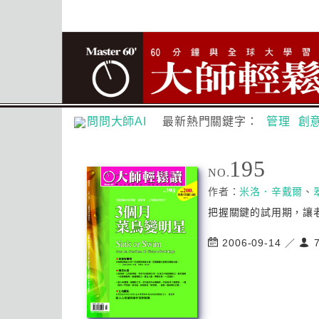
問問大師AI
最新熱門關鍵字：
管理
創
195
NO.
作者：
米洛．辛戴爾
、
把握關鍵的試用期，讓老
2006-09-14 ／
7