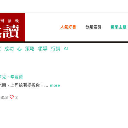
人氣好書
分類索引
精采主題
意
成功
心
策略
領導
行銷
AI
翠兒．辛戴爾
闆、上司搶著提拔你！...
more
813
2