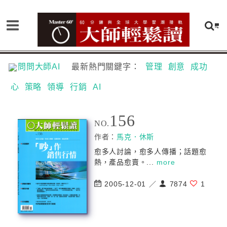
問問大師AI
最新熱門關鍵字：
管理
創意
成功
心
策略
領導
行銷
AI
156
NO.
作者：
馬克．休斯
愈多人討論，愈多人傳播；話題愈
熱，產品愈賣。...
more
2005-12-01 ／
7874
1