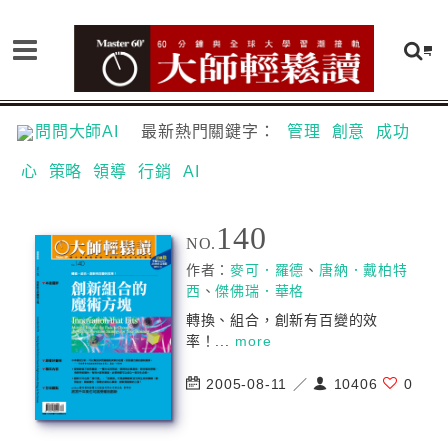
問問大師AI
最新熱門關鍵字：
管理
創意
成功
心
策略
領導
行銷
AI
140
NO.
作者：
麥可．羅德
、
唐納．戴柏特
西
、
傑佛瑞．華格
轉換、組合，創新有百變的效
率！...
more
2005-08-11 ／
10406
0