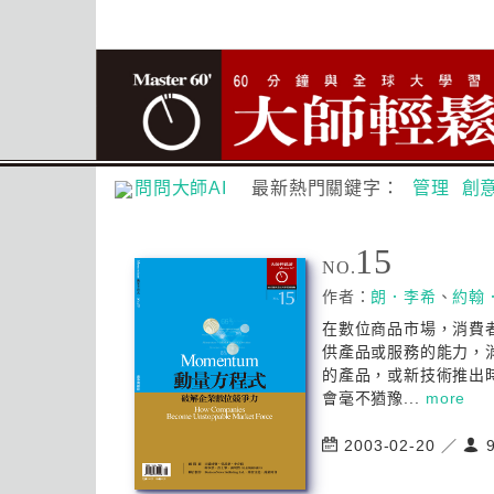
問問大師AI
最新熱門關鍵字：
管理
創
15
NO.
作者：
朗．李希
、
約翰
在數位商品市場，消費
供產品或服務的能力，
的產品，或新技術推出
會毫不猶豫...
more
2003-02-20 ／
9