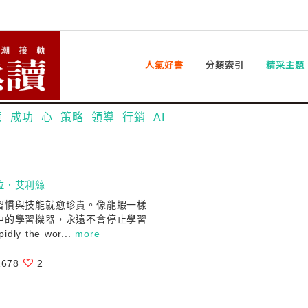
人氣好書
分類索引
精采主題
意
成功
心
策略
領導
行銷
AI
拉．艾利絲
習慣與技能就愈珍貴。像龍蝦一樣
中的學習機器，永遠不會停止學習
dly the wor...
more
678
2