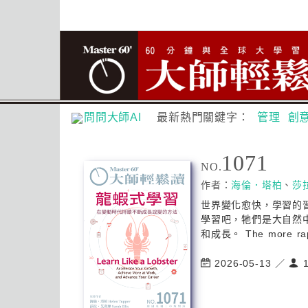
問問大師AI
最新熱門關鍵字：
管理
創
1071
NO.
作者：
海倫．塔柏
、
莎
世界變化愈快，學習的
學習吧，牠們是大自然
和成長。 The more rapi
2026-05-13 ／
1