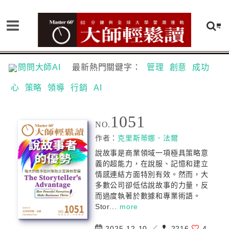
問問大師AI
最新熱門關鍵字：
管理
創意
成功
心
策略
領導
行銷
AI
1051
NO.
作者：
克里斯蒂娜．法爾
說故事是商業領域一項極具策略意
義的超能力，在說服、記憶和建立
情感連結方面特別有效。然而，大
多數公司卻低估說故事的力量，反
而過度執著於數據和專業術語。
Stor...
more
2025-12-10 ／
2216
4