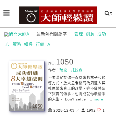
問問大師AI
最新熱門關鍵字：
管理
創意
成功
心
策略
領導
行銷
AI
1050
NO.
作者：
瑞克．托拉森
不要滿足於你一直以來的樣子和領
導方式，放大思考格局為周遭人與
社區帶來真正的改變，這不僅將留
下寶貴的傳承，也將成就你最精采
的人生。 Don't settle f...
more
2025-12-03 ／
1992
1