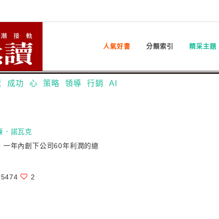
人氣好書
分類索引
精采主題
意
成功
心
策略
領導
行銷
AI
廉．諾瓦克
，一年內創下公司60年利潤的總
5474
2