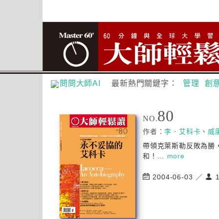
問問大師AI
最新熱門關鍵字：
管理
創
80
NO.
作者：
李．艾科卡
、
威
帶領克萊斯勒反敗為勝
和！...
more
2004-06-03 ／
1