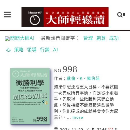
問問大師AI
最新熱門關鍵字：
管理
創意
成功
心
策略
領導
行銷
AI
998
NO.
作者：
戴倫．K．羅伯茲
如果你想達成重大目標，不要試圖
一次完成所有事情，而是從小處著
手，先取得一些微勝利來建立動
能，然後持續不斷累積這些微勝
利，你能達成的成就將會令你大感
意外。...
more
2024-11-20 ／
3246
3