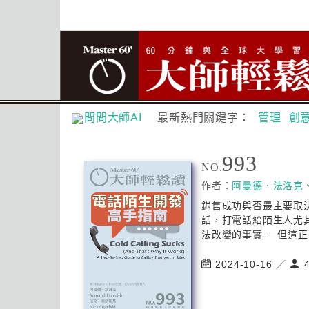
問問大師AI
最新熱門關鍵字：
管理
創
993
NO.
作者：
阿曼德．法洛克
銷售成功與否最主要取
話，打電話給陌生人尤
法改變的事實──但這正
2024-10-16 ／
4