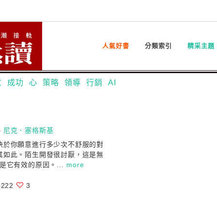
人氣好書
分類索引
精采主題
意
成功
心
策略
領導
行銷
AI
、
尼克．塞格斯基
決於你願意進行多少次不舒服的對
其如此。陌生開發很討厭，這是無
是它有效的原因。...
more
222
3