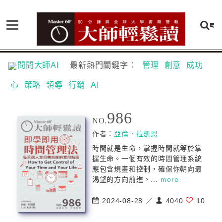
問問大師AI
最新熱門關鍵字：
管理
創意
成功
心
策略
領導
行銷
AI
986
NO.
作者：
亞倫．拉凱恩
時間就是生命，掌握時間就等於掌
握生命。一個有效的時間管理系統
應包含規畫和控制，確保你朝向最
渴望的方向前進。...
more
2024-08-28 ／
4040
10