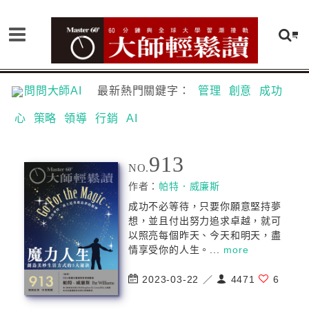
問問大師AI
最新熱門關鍵字：
管理
創意
成功
心
策略
領導
行銷
AI
913
NO.
作者：
帕特．威廉斯
成功不必等待，只要你願意堅持夢
想，並且付出努力追求卓越，就可
以照亮每個昨天、今天和明天，盡
情享受你的人生。...
more
2023-03-22 ／
4471
6