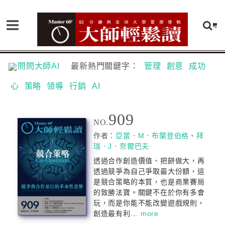
問問大師AI
最新熱門關鍵字：
管理
創意
成功
心
策略
領導
行銷
AI
909
NO.
作者：
亞當．M．布蘭登伯格
、
拜
瑞．J．奈爾巴夫
透過合作創造價值、把餅做大，再
透過競爭為自己爭取最大份額，這
是競合策略的本質，也是商業賽局
的致勝法寶。關鍵不在於你有多會
玩，而是你能不能改變遊戲規則，
創造最有利...
more