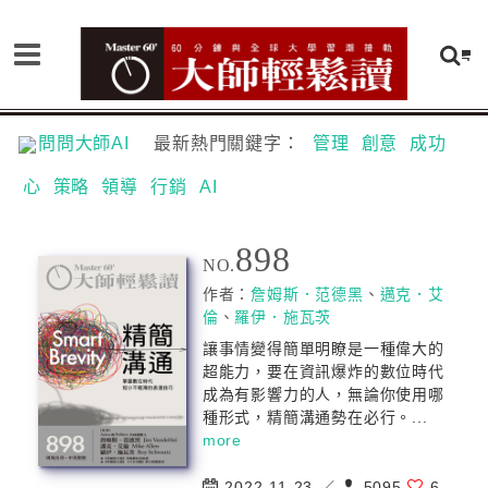
問問大師AI
最新熱門關鍵字：
管理
創意
成功
心
策略
領導
行銷
AI
898
NO.
作者：
詹姆斯．范德黑
、
邁克．艾
倫
、
羅伊．施瓦茨
讓事情變得簡單明瞭是一種偉大的
超能力，要在資訊爆炸的數位時代
成為有影響力的人，無論你使用哪
種形式，精簡溝通勢在必行。...
more
2022-11-23 ／
5095
6