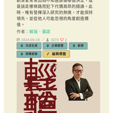
創業者常常因為不知道該做哪個決定，或
是該走哪條路而犯下代價高昂的錯誤。此
時，唯有發揮深入研究的熱情，才能保持
領先，並從他人可能忽視的角度創造價
值。
作者：
賴瑞．蓋諾
2024-09-18 ／
3273
2
功成名就
企業經營
創業
編輯標籤
領導統御
輕
鬆
聽