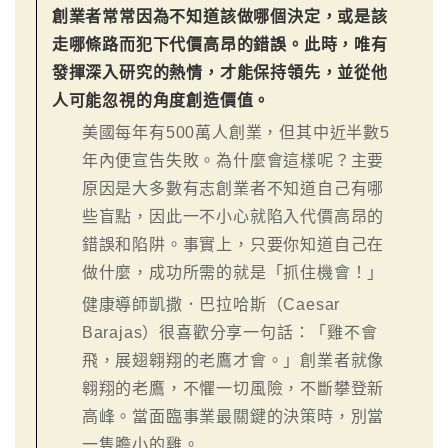
創業者常常因為不知道該做哪個決定，或是該
走哪條路而犯下代價高昂的錯誤。此時，唯有
發揮深入研究的熱情，才能保持領先，並從他
人可能忽視的角度創造價值。
美國每年有500萬人創業，但其中近半數5
年內便宣告失敗。為什麼會這樣呢？主要
原因是大多數有志創業者不知道自己有哪
些盲點，因此一不小心就陷入代價高昂的
錯誤和陷阱。事實上，只要你知道自己在
做什麼，成功所需的就是「抓住機會！」
健康導師凱撒．巴拉哈斯（Caesar
Barajas）很喜歡分享一句話：「雞不會
飛，展翅翱翔的老鷹才會。」創業者就像
翱翔的老鷹，不懼一切風險，不斷攀登新
高峰。當面臨事業最關鍵的決策時，別當
一隻膽小的雞。