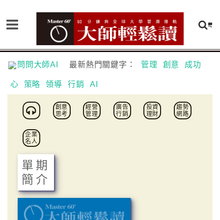
問問大師AI
最新熱門關鍵字：
管理
創意
成功
心
策略
領導
行銷
AI
創意
經營
廣告
投資
趨勢
思考
管理
行銷
理財
網路
企業
名人
單期
簡介