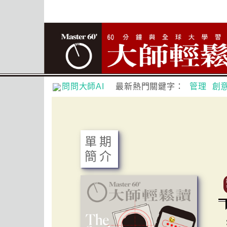
問問大師AI
最新熱門關鍵字：
管理
創
單期
簡介