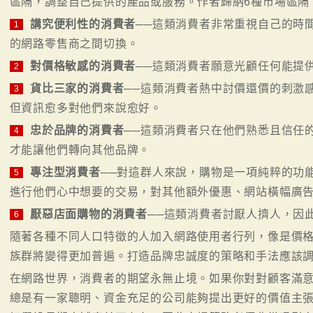
區隔，調整自己提供的產品或服務。作者歸納6種市場區隔
講究便利性的消費者
──這類消費者非常重視自己的時
1
的網路零售商之間切換。
對價格敏感的消費者
──這類消費者願意光顧任何能提
2
貨比三家的消費者
──這類消費者熱中討價還價的刺激
3
但資訊愈多對他們來說愈好。
忠於品牌的消費者
──這類消費者只在他們熟悉且信任
4
才能讓他們轉向其他品牌。
專注型消費者
──對這群人來說，購物是一項純粹的功
5
進行他們心中想要的交易，對其他額外優惠、網站橫幅廣
厭惡店面購物的消費者
──這類消費者討厭人擠人，因
6
隨著各種不同人口特徵的人加入網路使用者行列，像是價
族群將變得更加普遍。打造品牌忠誠度的策略和手法應該
在網路世界，消費者的期望永無止境。如果你對對顧客滿
總是有一家聰明、資金充足的公司能夠提出更好的價值主