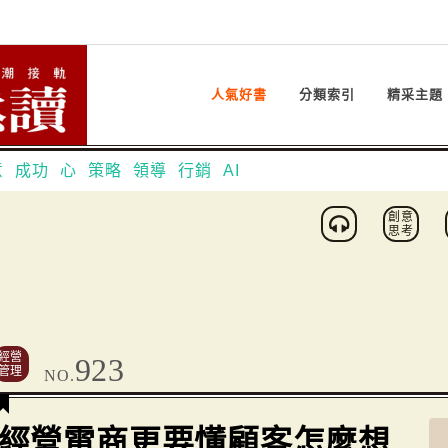
人氣好書
分類索引
精采主題
意
成功
心
策略
領導
行銷
AI
創意
思考
經營
923
管理
NO.
經營電商更要懂顧客怎麼想