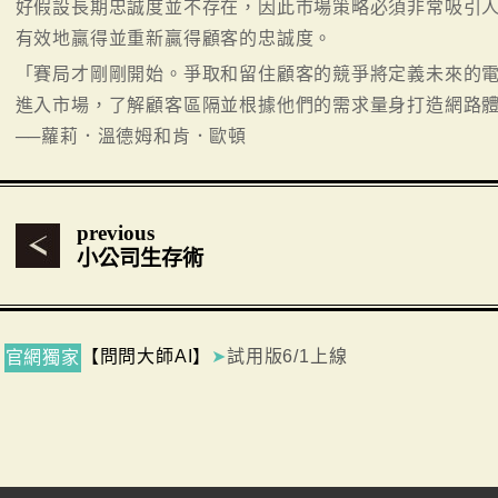
好假設長期忠誠度並不存在，因此市場策略必須非常吸引
有效地贏得並重新贏得顧客的忠誠度。
「賽局才剛剛開始。爭取和留住顧客的競爭將定義未來的
進入市場，了解顧客區隔並根據他們的需求量身打造網路
──蘿莉．溫德姆和肯．歐頓
previous
小公司生存術
【問問大師AI】
➤
試用版6/1上線
官網獨家