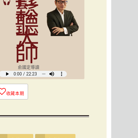
鬆
聽
大
師
俞國定導讀
收藏本期