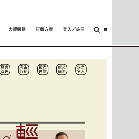
大師觀點
訂購方案
登入／註冊
經營
廣告
投資
趨勢
企業
管理
行銷
理財
網路
名人
輕