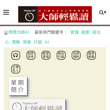
問問大師AI
最新熱門關鍵字：
管理
創意
成功
心
策略
領導
行銷
AI
創意
經營
廣告
投資
趨勢
思考
管理
行銷
理財
網路
企業
名人
單期
簡介