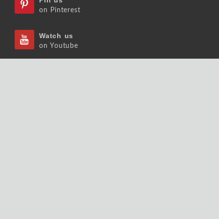
Pin us
on Pinterest
Watch us
on Youtube
Listen us
on Podcast
Follow us
on Slideshare
Copyrights © 2026 大師輕鬆讀股份有限公司 版權
所有.