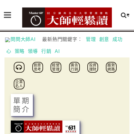
問問大師AI
最新熱門關鍵字：
管理
創意
成功
心
策略
領導
行銷
AI
創意
經營
廣告
投資
趨勢
思考
管理
行銷
理財
網路
企業
名人
單期
簡介