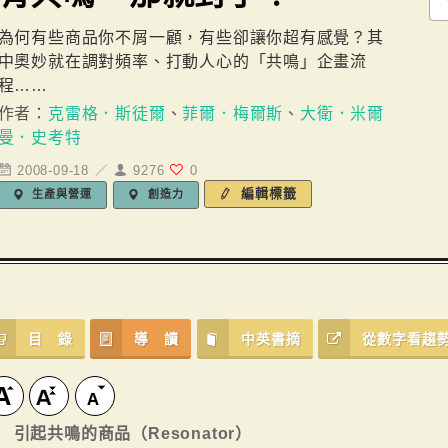
為何有些商品你不屑一顧，有些卻讓你超有感覺？其
中奧妙就在調對頻率、打動人心的「共鳴」企畫流
程……
作者：
克雷格．斯徒爾
、
菲爾．梅爾斯
、
大衛．米爾
曼．史考特
2008-09-18 ／
9276
0
編輯標籤
生產與營運
創造力
目 錄
導 讀
中英書摘
從數字看趨
引起共鳴的商品（Resonator）