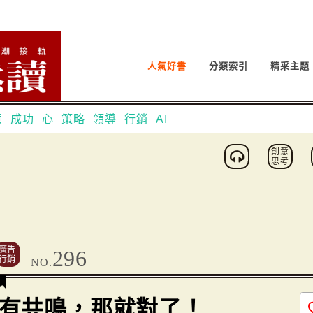
人氣好書
分類索引
精采主題
意
成功
心
策略
領導
行銷
AI
創意
思考
廣告
296
行銷
NO.
有共鳴，那就對了！