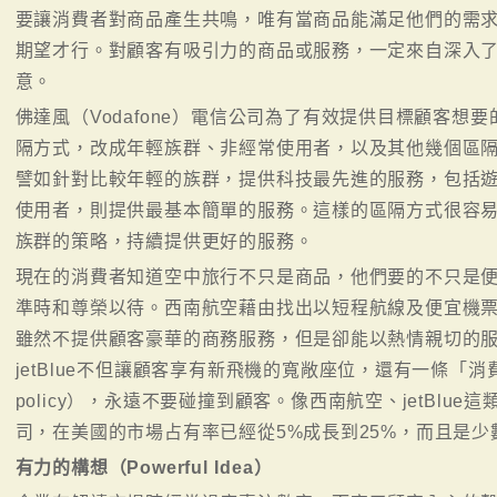
要讓消費者對商品產生共鳴，唯有當商品能滿足他們的需
期望才行。對顧客有吸引力的商品或服務，一定來自深入
意。
佛達風（Vodafone）電信公司為了有效提供目標顧客想
隔方式，改成年輕族群、非經常使用者，以及其他幾個區
譬如針對比較年輕的族群，提供科技最先進的服務，包括
使用者，則提供最基本簡單的服務。這樣的區隔方式很容
族群的策略，持續提供更好的服務。
現在的消費者知道空中旅行不只是商品，他們要的不只是
準時和尊榮以待。西南航空藉由找出以短程航線及便宜機
雖然不提供顧客豪華的商務服務，但是卻能以熱情親切的
jetBlue不但讓顧客享有新飛機的寬敞座位，還有一條「消費者友好
policy），永遠不要碰撞到顧客。像西南航空、jetBlu
司，在美國的市場占有率已經從5%成長到25%，而且是
有力的構想（Powerful Idea）