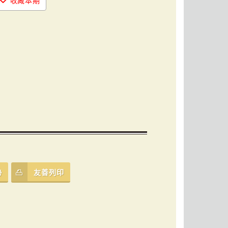
收藏本期
勢
友善列印