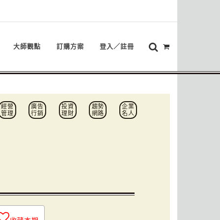
大師觀點
訂購方案
登入／註冊
經營
廣告
投資
趨勢
企業
管理
行銷
理財
網路
名人