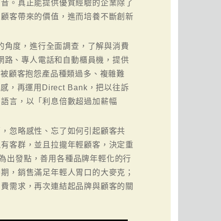
聲音。真正能提供優質經驗的企業除了
為顧客帶來的價值，進而培養不斷創新
牌行銷的角度，進行全面調查，了解與消費
k透過網路、專人電話和自動櫃員機，提供
常被顧客抱怨產品種類過多、複雜難
再運用Direct Bank，把以往訴
的語言，以「利息倍數超過加薪幅
面，忽略感性、忘了如何引起顧客共
現有客群，並且拉攏年輕顧客，決定重
！」作為出發點，善用各種品牌年輕化的行
賽期，銷售滿足年輕人胃口的大麥克；
消費需求，再次連結起品牌與顧客的關