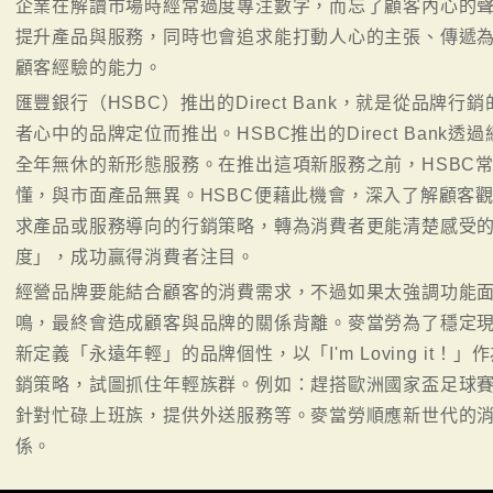
企業在解讀市場時經常過度專注數字，而忘了顧客內心的
提升產品與服務，同時也會追求能打動人心的主張、傳遞
顧客經驗的能力。
匯豐銀行（HSBC）推出的Direct Bank，就是從品
者心中的品牌定位而推出。HSBC推出的Direct Ban
全年無休的新形態服務。在推出這項新服務之前，HSBC
懂，與市面產品無異。HSBC便藉此機會，深入了解顧客觀感，
求產品或服務導向的行銷策略，轉為消費者更能清楚感受
度」，成功贏得消費者注目。
經營品牌要能結合顧客的消費需求，不過如果太強調功能
鳴，最終會造成顧客與品牌的關係背離。麥當勞為了穩定
新定義「永遠年輕」的品牌個性，以「I'm Loving it
銷策略，試圖抓住年輕族群。例如：趕搭歐洲國家盃足球
針對忙碌上班族，提供外送服務等。麥當勞順應新世代的
係。