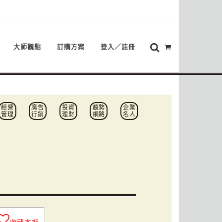
大師觀點
訂購方案
登入／註冊
經營
廣告
投資
趨勢
企業
管理
行銷
理財
網路
名人