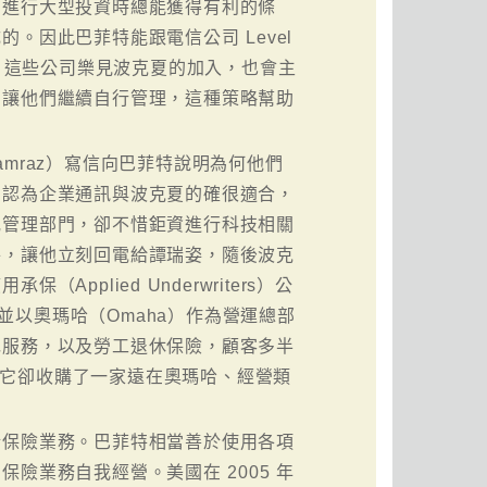
在進行大型投資時總能獲得有利的條
。因此巴菲特能跟電信公司 Level
下交易。這些公司樂見波克夏的加入，也會主
，讓他們繼續自行管理，這種策略幫助
on Tamraz）寫信向巴菲特說明為何他們
，認為企業通訊與波克夏的確很適合，
或管理部門，卻不惜鉅資進行科技相關
特，讓他立刻回電給譚瑞姿，隨後波克
plied Underwriters）公
並以奧瑪哈（Omaha）作為營運總部
包服務，以及勞工退休保險，顧客多半
，但它卻收購了一家遠在奧瑪哈、經營類
於保險業務。巴菲特相當善於使用各項
險業務自我經營。美國在 2005 年