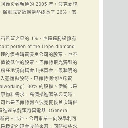
顧災難頻傳的 2005 年，波克夏旗
，保單成交數還逆勢成長了 26%，寫
石希望之星的 1%，也遠遠勝過擁有
nt portion of the Hope diamond
巴菲特寧願用不合理的價格購買優良公司的股票，也不
價值被低估的股票。巴菲特眼光獨到的
人們瘋狂地湧向舊金山挖黃金，最聰明的
民陷入恐慌拋股時，巴菲特悄悄地斥資
lworkiing）80% 的股權。伊斯卡是
好原物料需求，高價搶進礦業公司時，
公司也是巴菲特創立波克夏後首次購併
元買進產業龍頭奇異電器（General
 4 年新高。此外，公用事業一向沒暴利可
時是穩定的現金收益來源，同時這些水