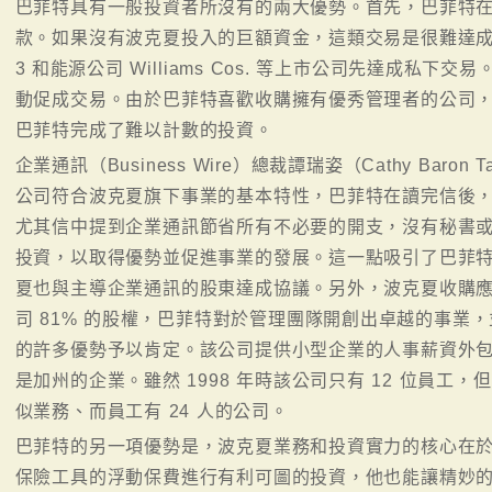
巴菲特具有一般投資者所沒有的兩大優勢。首先，巴菲特
款。如果沒有波克夏投入的巨額資金，這類交易是很難達成的
3 和能源公司 Williams Cos. 等上市公司先達成私
動促成交易。由於巴菲特喜歡收購擁有優秀管理者的公司
巴菲特完成了難以計數的投資。
企業通訊（Business Wire）總裁譚瑞姿（Cathy Bar
公司符合波克夏旗下事業的基本特性，巴菲特在讀完信後
尤其信中提到企業通訊節省所有不必要的開支，沒有秘書
投資，以取得優勢並促進事業的發展。這一點吸引了巴菲
夏也與主導企業通訊的股東達成協議。另外，波克夏收購應用承保（Ap
司 81% 的股權，巴菲特對於管理團隊開創出卓越的事業，
的許多優勢予以肯定。該公司提供小型企業的人事薪資外
是加州的企業。雖然 1998 年時該公司只有 12 位員工
似業務、而員工有 24 人的公司。
巴菲特的另一項優勢是，波克夏業務和投資實力的核心在
保險工具的浮動保費進行有利可圖的投資，他也能讓精妙的保