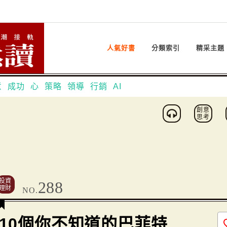
人氣好書
分類索引
精采主題
意
成功
心
策略
領導
行銷
AI
創意
思考
投資
288
理財
NO.
10個你不知道的巴菲特