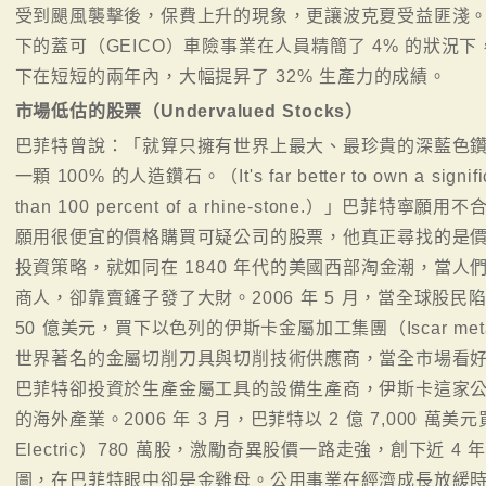
受到颶風襲擊後，保費上升的現象，更讓波克夏受益匪淺。回
下的蓋可（GEICO）車險事業在人員精簡了 4% 的狀況下
下在短短的兩年內，大幅提昇了 32% 生產力的成績。
市場低估的股票（Undervalued Stocks）
巴菲特曾說：「就算只擁有世界上最大、最珍貴的深藍色鑽
一顆 100% 的人造鑽石。（It's far better to own a significa
than 100 percent of a rhine-stone.）」
願用很便宜的價格購買可疑公司的股票，他真正尋找的是
投資策略，就如同在 1840 年代的美國西部淘金潮，當
商人，卻靠賣鏟子發了大財。2006 年 5 月，當全球股
50 億美元，買下以色列的伊斯卡金屬加工集團（Iscar meta
世界著名的金屬切削刀具與切削技術供應商，當全市場看
巴菲特卻投資於生產金屬工具的設備生產商，伊斯卡這家
的海外產業。2006 年 3 月，巴菲特以 2 億 7,000 萬美
Electric）780 萬股，激勵奇異股價一路走強，創下近
圖，在巴菲特眼中卻是金雞母。公用事業在經濟成長放緩