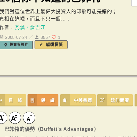
我們對這位世界上最偉大投資人的印象可能是錯的；
真相在這裡，而且不只一個……
作者：
瓦漢．詹吉江
2008-07-24 ／
8557
1
編輯標籤
投資與證券
目 錄
導 讀
中英書摘
延伸閱讀
巴菲特的優勢（Buffett's Advantages）