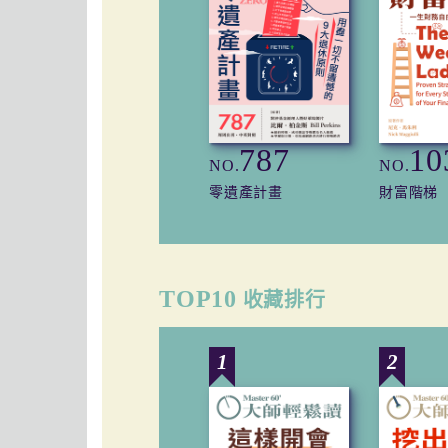
787
10
NO.
NO.
零遺產計畫
財富階梯
TOP10
收藏排行
1
2