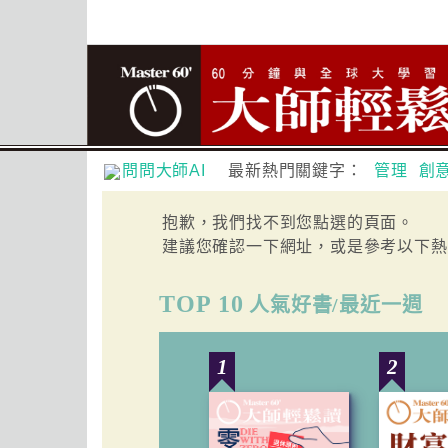
問問大師AI
最新熱門關鍵字：
管理
創
抱歉，我們找不到您點選的頁面。
建議您確認一下網址，或是參考以下熱
TOP 10
人氣好書/最近一週
1
2