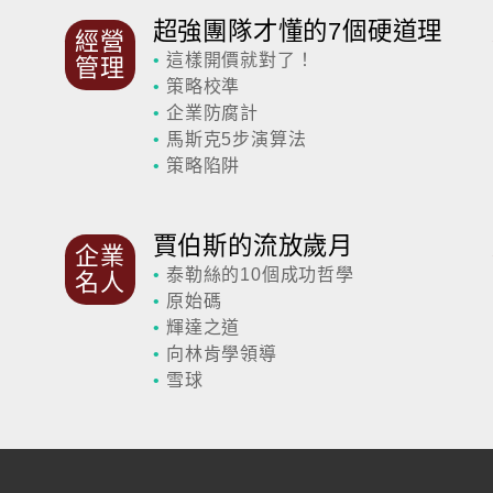
超強團隊才懂的7個硬道理
經營
•
這樣開價就對了！
管理
•
策略校準
•
企業防腐計
•
馬斯克5步演算法
•
策略陷阱
賈伯斯的流放歲月
企業
•
泰勒絲的10個成功哲學
名人
•
原始碼
•
輝達之道
•
向林肯學領導
•
雪球