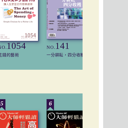
1054
141
561
NO.
NO.
NO.
花錢的藝術
一分耕耘，四分收穫
抓客力
5
6
7