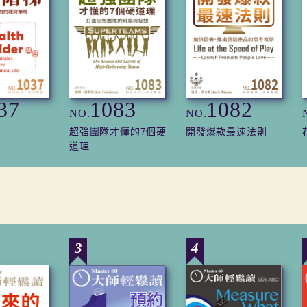
37
1083
1082
NO.
NO.
超強團隊才懂的7個硬
開發爆款最速法則
道理
3
4