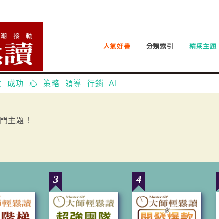
人氣好書
分類索引
精采主題
意
成功
心
策略
領導
行銷
AI
門主題！
3
4