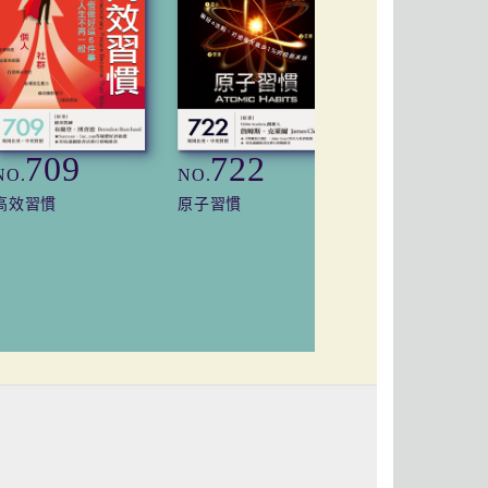
709
722
760
NO.
NO.
NO.
高效習慣
原子習慣
定力