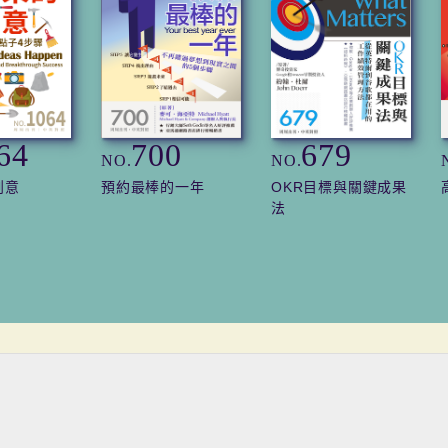
64
700
679
NO.
NO.
創意
預約最棒的一年
OKR目標與關鍵成果
法