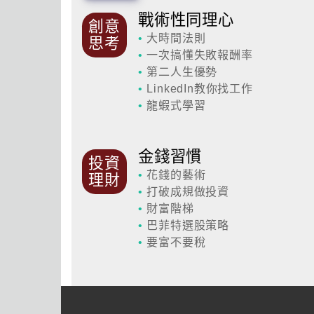
戰術性同理心
創意
•
大時間法則
思考
•
一次搞懂失敗報酬率
•
第二人生優勢
•
LinkedIn教你找工作
•
龍蝦式學習
金錢習慣
投資
•
花錢的藝術
理財
•
打破成規做投資
•
財富階梯
•
巴菲特選股策略
•
要富不要稅