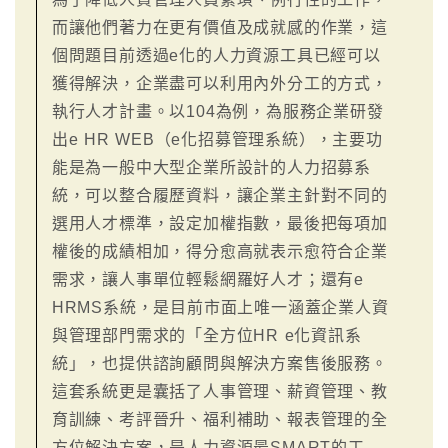
而讓他們著力在更有價值及成就感的作業，這
個問題目前透過e化的人力資源工具已經可以
獲得解決，企業盡可以利用內外分工的方式，
執行人才計畫。以104為例，為服務企業研發
出e HR WEB（e化招募管理系統），主要功
能是為一般中大型企業所設計的人力招募系
統，可以整合履歷資料，讓企業主針對不同的
選用人才標準，設定加權指數，最後把每項加
權後的成績相加，得分愈高就表示愈符合企業
需求，讓人事單位輕鬆網羅好人才；還有e
HRMS系統，是目前市面上唯一涵蓋企業人資
與管理部門需求的「全方位HR e化資訊系
統」，也提供諮詢顧問與解決方案售後服務。
這套系統更是囊括了人事管理、薪資管理、教
育訓練、考評晉升、福利補助、報表管理的全
方位解決方案，是人力資源最SMART的工