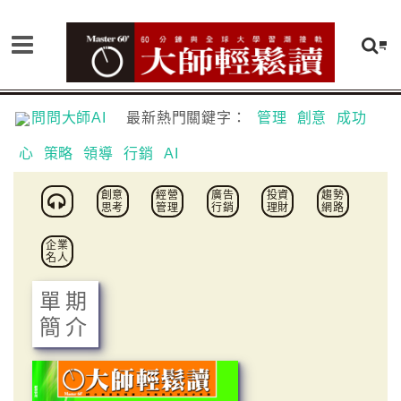
問問大師AI
最新熱門關鍵字：
管理
創意
成功
心
策略
領導
行銷
AI
創意
經營
廣告
投資
趨勢
思考
管理
行銷
理財
網路
企業
名人
單期
簡介