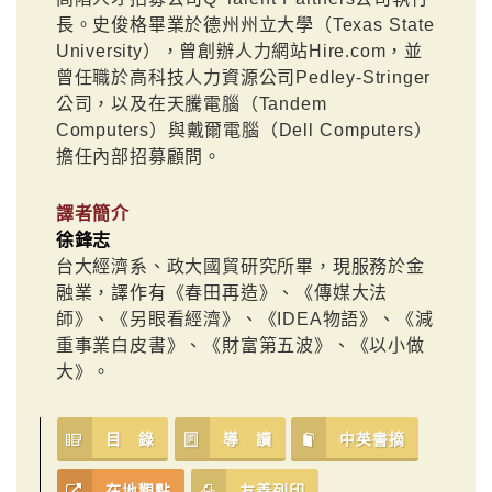
長。史俊格畢業於德州州立大學（Texas State
University），曾創辦人力網站Hire.com，並
曾任職於高科技人力資源公司Pedley-Stringer
公司，以及在天騰電腦（Tandem
Computers）與戴爾電腦（Dell Computers）
擔任內部招募顧問。
譯者簡介
徐鋒志
台大經濟系、政大國貿研究所畢，現服務於金
融業，譯作有《春田再造》、《傳媒大法
師》、《另眼看經濟》、《IDEA物語》、《減
重事業白皮書》、《財富第五波》、《以小做
大》。
目 錄
導 讀
中英書摘
在地觀點
友善列印