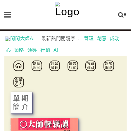
問問大師AI
最新熱門關鍵字：
管理
創意
成功
心
策略
領導
行銷
AI
創意
經營
廣告
投資
趨勢
思考
管理
行銷
理財
網路
企業
名人
單期
簡介