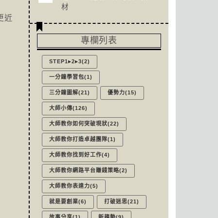
材
更近
專欄列表
STEP1▸2▸3(2)
一分鐘學習包(1)
三分鐘圖解(21)
優勢力(15)
大師小傳(126)
大師教你如何突破現狀(22)
大師教你打造卓越團隊(1)
大師教你找到好工作(4)
大師教你網路平台賺錢策略(2)
大師教你表達力(5)
就是要創業(6)
打破迷思(21)
故事分享(1)
新趨勢(9)