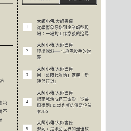
大師小傳
/大師書僮
從學術象牙塔到企業轉型現
場：一場對工作意義的追尋
大師小傳
/大師書僮
爬出深淵──41歲老投手的逆
襲
大師小傳
/大師書僮
用「舊時代溫情」定義「新
這
時代行銷」
。
大師小傳
/大師書僮
把商戰活成特工電影！從華
據第
爾街到FBI談判桌的傳奇企業
而不
家JBS
點
大師小傳
/大師書僮
遲到，是她給世界的最佳教