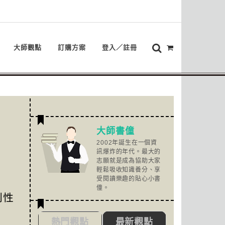
大師觀點
訂購方案
登入／註冊
大師書僮
2002年誕生在一個資
訊爆炸的年代。最大的
志願就是成為協助大家
輕鬆吸收知識養分、享
受閱讀樂趣的貼心小書
僮。
判性
熱門觀點
最新觀點