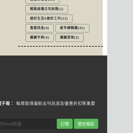
輕鬆搞懂公司財務(1)
過好生活X做好工作(11)
重要訊息(4)
鉅亨網精選(41)
關鍵字典(4)
關鍵思惟(2)
電子報：
每周取得最新出刊訊息及優惠折扣等重要
訂閱
歷史報區