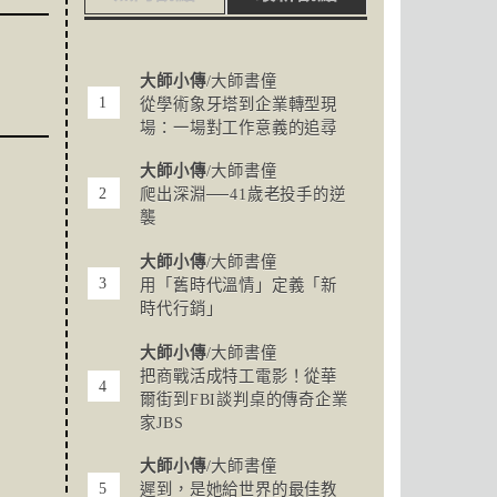
大師小傳
/大師書僮
從學術象牙塔到企業轉型現
場：一場對工作意義的追尋
大師小傳
/大師書僮
爬出深淵──41歲老投手的逆
襲
大師小傳
/大師書僮
用「舊時代溫情」定義「新
時代行銷」
大師小傳
/大師書僮
把商戰活成特工電影！從華
爾街到FBI談判桌的傳奇企業
家JBS
大師小傳
/大師書僮
遲到，是她給世界的最佳教