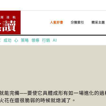
人氣好書
分類索引
精采主題
意
成功
心
策略
領導
行銷
AI
就能完備──要使它具體成形有如一場進化的過
火花在還很脆弱的時候就熄滅了。