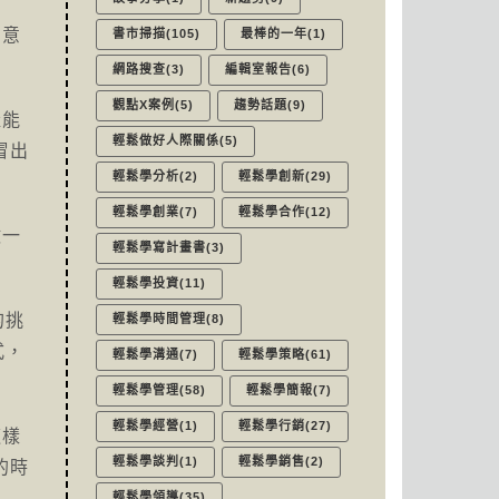
創意
書市掃描(105)
最棒的一年(1)
網路搜查(3)
編輯室報告(6)
觀點X案例(5)
趨勢話題(9)
產能
輕鬆做好人際關係(5)
冒出
輕鬆學分析(2)
輕鬆學創新(29)
輕鬆學創業(7)
輕鬆學合作(12)
做一
輕鬆學寫計畫書(3)
輕鬆學投資(11)
的挑
輕鬆學時間管理(8)
式，
輕鬆學溝通(7)
輕鬆學策略(61)
輕鬆學管理(58)
輕鬆學簡報(7)
輕鬆學經營(1)
輕鬆學行銷(27)
這樣
輕鬆學談判(1)
輕鬆學銷售(2)
的時
輕鬆學領導(35)