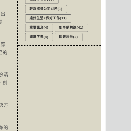
輕鬆搞懂公司財務(1)
找出
過好生活X做好工作(11)
發
重要訊息(4)
鉅亨網精選(41)
關鍵字典(4)
關鍵思惟(2)
不應
足的
份清
，創
決方
你的