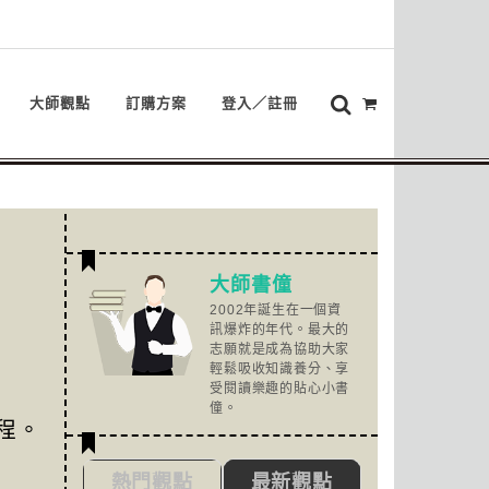
大師觀點
訂購方案
登入／註冊
大師書僮
2002年誕生在一個資
訊爆炸的年代。最大的
志願就是成為協助大家
輕鬆吸收知識養分、享
受閱讀樂趣的貼心小書
僮。
程。
熱門觀點
最新觀點