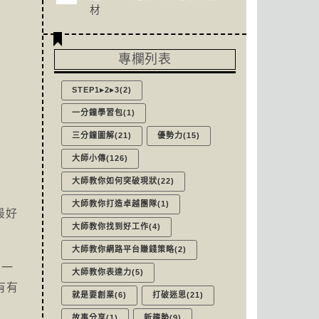
材
專欄列表
STEP1▸2▸3(2)
一分鐘學習包(1)
三分鐘圖解(21)
優勢力(15)
大師小傳(126)
大師教你如何突破現狀(22)
大師教你打造卓越團隊(1)
最好
大師教你找到好工作(4)
大師教你網路平台賺錢策略(2)
出一
大師教你表達力(5)
有有
就是要創業(6)
打破迷思(21)
故事分享(1)
新趨勢(9)