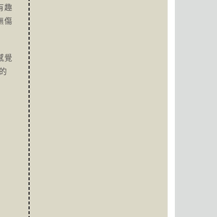
有趣
無傷
感覺
的