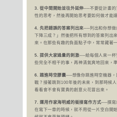
3. 從中間開始並往外延伸
──不要從計畫
性的思考，然後再開始思考要如何做才能
4. 先把錯誤的答案列出來
──列出和你想
下降三成？」然後把所有想到的答案列出
來。在那些有趣的負面點子中，常常藏著
5. 提供大家過量的刺激
──給每個人來一
些完全不相干的事，再神清氣爽地回來，
6. 踏進時空膠囊
──想像你跳進時空機器，
戰？接著跳到100年後的未來，到那時候
看看會不會有寶貴的創意火花冒出來。
7. 運用作家海明威的銜接寫作方式
──撰
在寫下一章的時候，就不用從一片空白開
候就不會毫無頭緒。