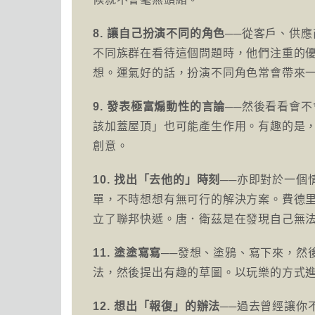
8. 讓自己扮演不同的角色
──從客戶、供
不同族群在看待這個問題時，他們注重的
想。運氣好的話，扮演不同角色常會帶來
9. 發表極富煽動性的言論
──然後看看會
該加蓋屋頂」也可能產生作用。有趣的是
創意。
10. 找出「去他的」時刻
──亦即對於一個
單，不時想想有無可行的解決方案。費德
立了聯邦快遞。唐．衛茲是在發現自己無
11. 塗塗寫寫
──發想、塗鴉、寫下來，然
法，然後提出有趣的草圖。以玩樂的方式
12. 想出「報復」的辦法
──過去曾經讓你