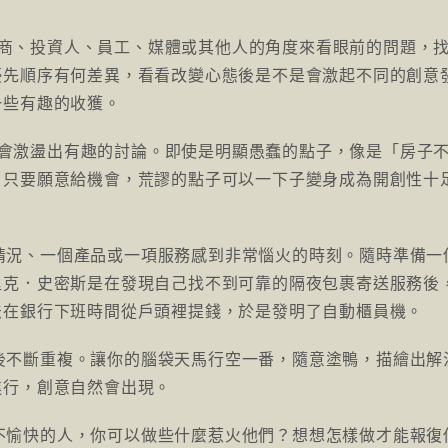
應商、投資人、員工、媒體或其他人的角度來看眼前的問題，
優先順序有何差異，看看改變心態後是不是會激起不同的創意
一些有趣的收獲。
不會激盪出有趣的討論。即使是明顯愚蠢的點子，像是「房子
，只要願意給機會，荒謬的點子可以一下子變身成為開創性十
情況、一個產品或一項服務感到非常惱火的時刻。隨時準備一
里克．史密斯是在發現自己找不到可靠的隔夜包裹寄送服務後
法在銀行下班時間從戶頭裡提錢，於是發明了自動櫃員機。
後不斷重複。讓你的腦袋天馬行空一番，隨意塗鴨，描繪出解
進行，創意自然會出現。
不愉快的人，你可以做些什麼惹火他們？想想怎樣做才能報復