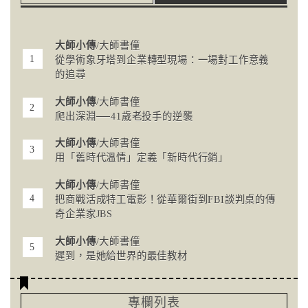
大師小傳
/大師書僮
從學術象牙塔到企業轉型現場：一場對工作意義
的追尋
大師小傳
/大師書僮
爬出深淵──41歲老投手的逆襲
大師小傳
/大師書僮
用「舊時代溫情」定義「新時代行銷」
大師小傳
/大師書僮
把商戰活成特工電影！從華爾街到FBI談判桌的傳
奇企業家JBS
大師小傳
/大師書僮
遲到，是她給世界的最佳教材
專欄列表