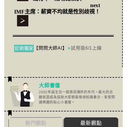
next
IMF主席：薪資不均就是性別歧視！
【問問大師AI】
➤
試用版6/1上線
官網獨家
大師書僮
2002年誕生在一個資訊爆炸的年代。最大的志
願就是成為協助大家輕鬆吸收知識養分、享受閱
讀樂趣的貼心小書僮。
熱門觀點
最新觀點