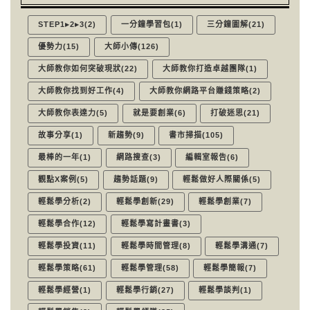
STEP1▸2▸3(2)
一分鐘學習包(1)
三分鐘圖解(21)
優勢力(15)
大師小傳(126)
大師教你如何突破現狀(22)
大師教你打造卓越團隊(1)
大師教你找到好工作(4)
大師教你網路平台賺錢策略(2)
大師教你表達力(5)
就是要創業(6)
打破迷思(21)
故事分享(1)
新趨勢(9)
書市掃描(105)
最棒的一年(1)
網路搜查(3)
編輯室報告(6)
觀點X案例(5)
趨勢話題(9)
輕鬆做好人際關係(5)
輕鬆學分析(2)
輕鬆學創新(29)
輕鬆學創業(7)
輕鬆學合作(12)
輕鬆學寫計畫書(3)
輕鬆學投資(11)
輕鬆學時間管理(8)
輕鬆學溝通(7)
輕鬆學策略(61)
輕鬆學管理(58)
輕鬆學簡報(7)
輕鬆學經營(1)
輕鬆學行銷(27)
輕鬆學談判(1)