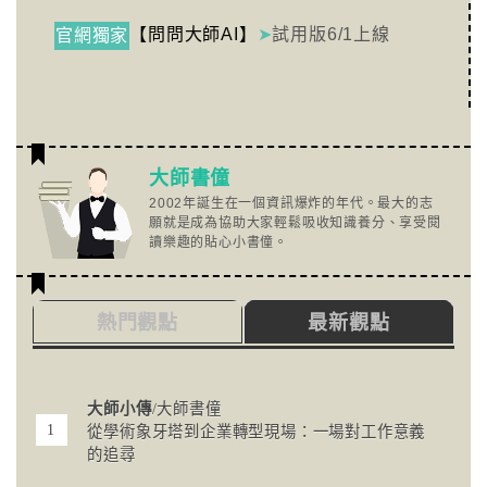
【問問大師AI】
➤
試用版6/1上線
官網獨家
大師書僮
2002年誕生在一個資訊爆炸的年代。最大的志
願就是成為協助大家輕鬆吸收知識養分、享受閱
讀樂趣的貼心小書僮。
熱門觀點
最新觀點
大師小傳
/大師書僮
從學術象牙塔到企業轉型現場：一場對工作意義
的追尋