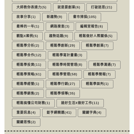
大師教你表達力(5)
就是要創業(6)
打破迷思(21)
故事分享(1)
新趨勢(9)
書市掃描(105)
最棒的一年(1)
網路搜查(3)
編輯室報告(6)
觀點X案例(5)
趨勢話題(9)
輕鬆做好人際關係(5)
輕鬆學分析(2)
輕鬆學創新(29)
輕鬆學創業(7)
輕鬆學合作(12)
輕鬆學寫計畫書(3)
輕鬆學投資(11)
輕鬆學時間管理(8)
輕鬆學溝通(7)
輕鬆學策略(61)
輕鬆學管理(58)
輕鬆學簡報(7)
輕鬆學經營(1)
輕鬆學行銷(27)
輕鬆學談判(1)
輕鬆學銷售(2)
輕鬆學領導(35)
輕鬆搞懂公司財務(1)
過好生活X做好工作(11)
重要訊息(4)
鉅亨網精選(41)
關鍵字典(4)
關鍵思惟(2)