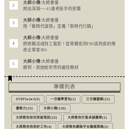
大師小傳
/大師書僮
爬出深淵──41歲老投手的逆襲
大師小傳
/大師書僮
用「舊時代溫情」定義「新時代行銷」
大師小傳
/大師書僮
把商戰活成特工電影！從華爾街到FBI談判桌的傳
奇企業家JBS
大師小傳
/大師書僮
遲到，是她給世界的最佳教材
專欄列表
STEP1▸2▸3(2)
一分鐘學習包(1)
三分鐘圖解(21)
優勢力(15)
大師小傳(126)
大師教你如何突破現狀(22)
大師教你打造卓越團隊(1)
大師教你找到好工作(4)
大師教你網路平台賺錢策略(2)