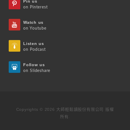
Pin us
on Pinterest
Watch us
on Youtube
Listen us
on Podcast
Follow us
on Slideshare
Copyrights © 2026 大師輕鬆讀股份有限公司 版權
所有.