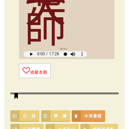
大
師
俞國定導讀
收藏本期
目 錄
導 讀
中英書摘