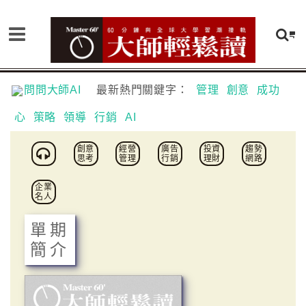
問問大師AI
最新熱門關鍵字：
管理
創意
成功
心
策略
領導
行銷
AI
創意
經營
廣告
投資
趨勢
思考
管理
行銷
理財
網路
企業
名人
單期
簡介