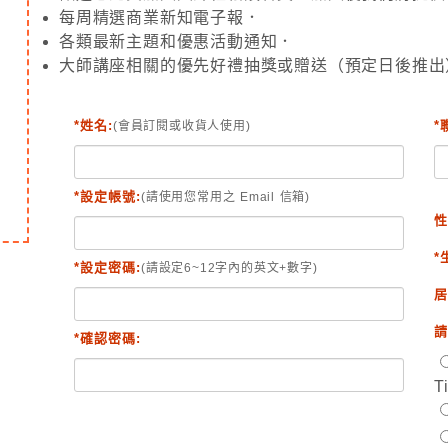
每周精選商業新知電子報．
各類最新主題和優惠活動通知．
大師講座相關的優先好禮抽獎或贈送（預定日後推出
*姓名:
*
(會員訂閱或收貨人使用)
*設定帳號:
(請使用您常用之 Email 信箱)
性
*
*設定密碼:
(請設定6~12字內的英文+數字)
居
請
*確認密碼:
T