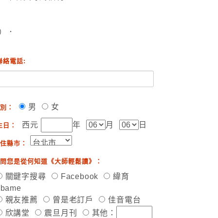
）．
聯絡電話:
男
女
別：
西元
年
月
日
生日：
住縣市：
問您是從何知道《大師輕鬆讀》：
關鍵字搜尋
Facebook
緯育
ibame
親友推薦
曾是老訂戶
佳音電台
欣講堂
震旦月刊
其他：