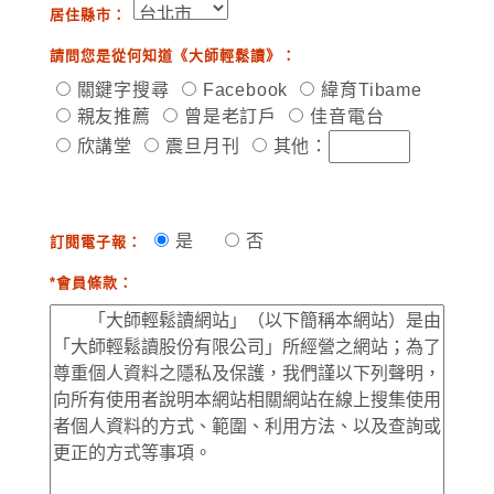
居住縣市：
請問您是從何知道《大師輕鬆讀》：
關鍵字搜尋
Facebook
緯育Tibame
親友推薦
曾是老訂戶
佳音電台
欣講堂
震旦月刊
其他：
是
否
訂閱電子報：
*會員條款：