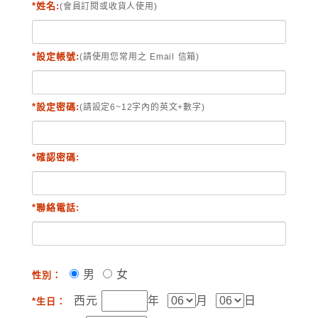
*姓名:
(會員訂閱或收貨人使用)
*設定帳號:
(請使用您常用之 Email 信箱)
*設定密碼:
(請設定6~12字內的英文+數字)
*確認密碼:
*聯絡電話:
男
女
性別：
西元
年
月
日
*生日：