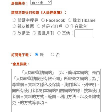
居住縣市：
請問您是從何知道《大師輕鬆讀》：
關鍵字搜尋
Facebook
緯育Tibame
親友推薦
曾是老訂戶
佳音電台
欣講堂
震旦月刊
其他：
是
否
訂閱電子報：
*會員條款：