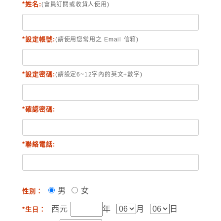
*姓名:
(會員訂閱或收貨人使用)
*設定帳號:
(請使用您常用之 Email 信箱)
*設定密碼:
(請設定6~12字內的英文+數字)
*確認密碼:
*聯絡電話:
男
女
性別：
西元
年
月
日
*生日：