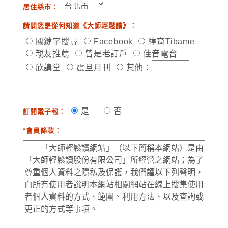
居住縣市：
請問您是從何知道《大師輕鬆讀》：
關鍵字搜尋
Facebook
緯育Tibame
親友推薦
曾是老訂戶
佳音電台
欣講堂
震旦月刊
其他：
是
否
訂閱電子報：
*會員條款：