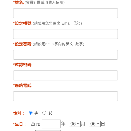
*姓名:
(會員訂閱或收貨人使用)
*設定帳號:
(請使用您常用之 Email 信箱)
*設定密碼:
(請設定6~12字內的英文+數字)
*確認密碼:
*聯絡電話:
男
女
性別：
西元
年
月
日
*生日：