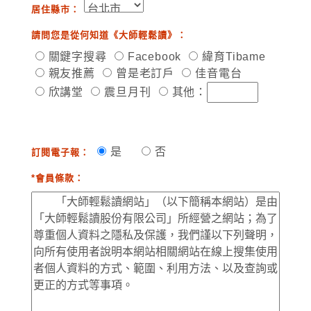
居住縣市：
請問您是從何知道《大師輕鬆讀》：
關鍵字搜尋
Facebook
緯育Tibame
親友推薦
曾是老訂戶
佳音電台
欣講堂
震旦月刊
其他：
是
否
訂閱電子報：
*會員條款：