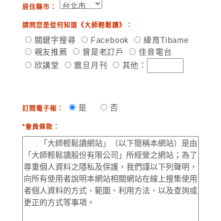
居住縣市：
請問您是從何知道《大師輕鬆讀》：
關鍵字搜尋
Facebook
緯育Tibame
親友推薦
曾是老訂戶
佳音電台
欣講堂
震旦月刊
其他：
是
否
訂閱電子報：
*會員條款：