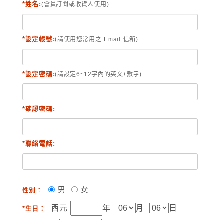
*姓名:
(會員訂閱或收貨人使用)
*設定帳號:
(請使用您常用之 Email 信箱)
*設定密碼:
(請設定6~12字內的英文+數字)
*確認密碼:
*聯絡電話:
男
女
性別：
西元
年
月
日
*生日：